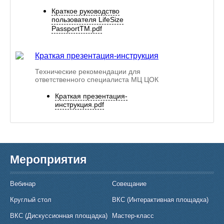
Краткое руководство
пользователя LifeSize
PassportTM.pdf
Краткая презентация-инструкция
Технические рекомендации для
ответственного специалиста МЦ ЦОК
Краткая презентация-
инструкция.pdf
Мероприятия
Вебинар
Совещание
Круглый стол
ВКС (Интерактивная площадка)
ВКC (Дискуссионная площадка)
Мастер-класс